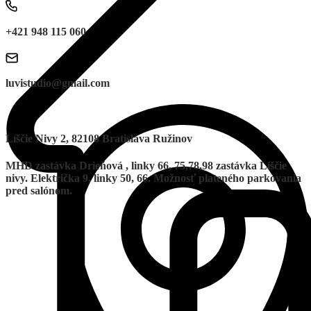
+421 948 115 060
luvistudio@gmail.com
Líščie Nivy 2, 82108 Bratislava Ružinov
MHD zastávka Drieňová , linky 66, 75,78,98 zastávka Líščie
nivy. Električka 9, linky 50, 66. Možnosť plateného parkovania
pred salónom.