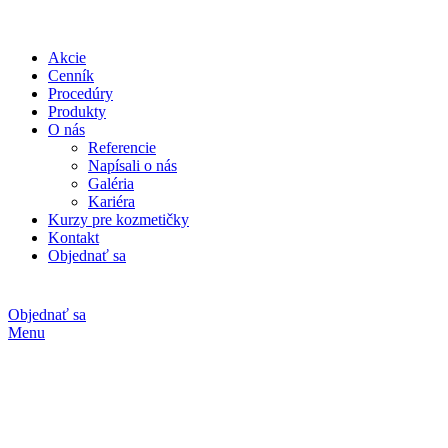
Akcie
Cenník
Procedúry
Produkty
O nás
Referencie
Napísali o nás
Galéria
Kariéra
Kurzy pre kozmetičky
Kontakt
Objednať sa
Objednať sa
Menu