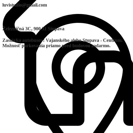
luvistudio@gmail.com
Železničná 3C, 900 31 Stupava
Zastávka autobusov: Vajanského alebo Stupava - Centrum.
Možnosť parkovania priamo pred budovou zadarmo.