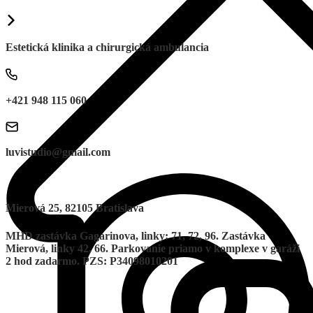
Estetická klinika a chirurgická ambulancia
+421 948 115 060
luvistudio@gmail.com
Mierová 25, 82105 Bratislava
MHD zastávka Gagarinova, linky: 71, 72, 96. Zastávka
Mierová, linky 42, 66. Parkovanie priamo v komplexe v garáži
2 hod zadarmo. PZS: P34098010201