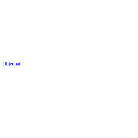
Studená plazma
Revolučná cesta k zdravej, čistej a omladenej pleti
Objednať