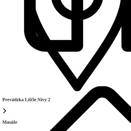
Prevádzka Líščie Nivy 2
Masáže