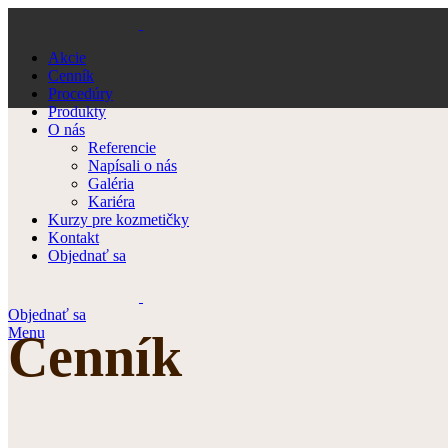
Akcie
Cenník
Procedúry
Produkty
O nás
Referencie
Napísali o nás
Galéria
Kariéra
Kurzy pre kozmetičky
Kontakt
Objednať sa
Objednať sa
Menu
Cenník