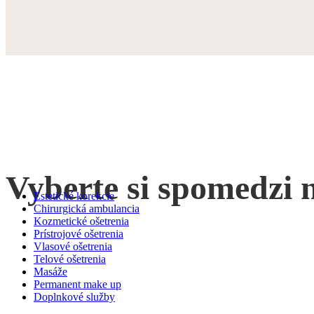
Vyberte si spomedzi 
Estetické korekcie
Chirurgická ambulancia
Kozmetické ošetrenia
Prístrojové ošetrenia
Vlasové ošetrenia
Telové ošetrenia
Masáže
Permanent make up
Doplnkové služby