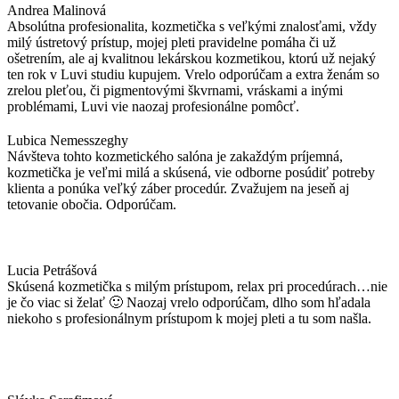
Andrea Malinová
Absolútna profesionalita, kozmetička s veľkými znalosťami, vždy
milý ústretový prístup, mojej pleti pravidelne pomáha či už
ošetrením, ale aj kvalitnou lekárskou kozmetikou, ktorú už nejaký
ten rok v Luvi studiu kupujem. Vrelo odporúčam a extra ženám so
zrelou pleťou, či pigmentovými škvrnami, vráskami a inými
problémami, Luvi vie naozaj profesionálne pomôcť.
Lubica Nemesszeghy
Návšteva tohto kozmetického salóna je zakaždým príjemná,
kozmetička je veľmi milá a skúsená, vie odborne posúdiť potreby
klienta a ponúka veľký záber procedúr. Zvažujem na jeseň aj
tetovanie obočia. Odporúčam.
Lucia Petrášová
Skúsená kozmetička s milým prístupom, relax pri procedúrach…nie
je čo viac si želať 🙂 Naozaj vrelo odporúčam, dlho som hľadala
niekoho s profesionálnym prístupom k mojej pleti a tu som našla.