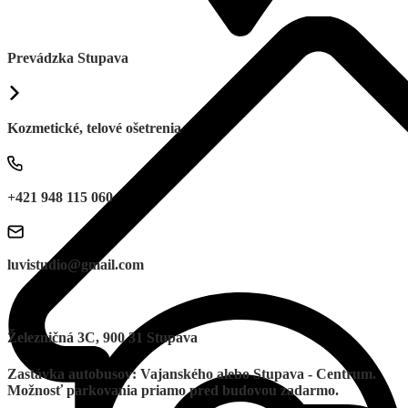
Prevádzka Stupava
Kozmetické, telové ošetrenia
+421 948 115 060
luvistudio@gmail.com
Železničná 3C, 900 31 Stupava
Zastávka autobusov: Vajanského alebo Stupava - Centrum.
Možnosť parkovania priamo pred budovou zadarmo.