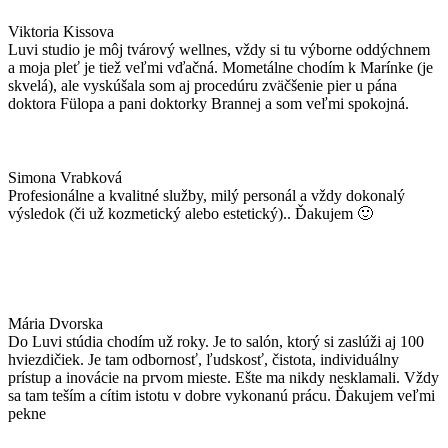
Viktoria Kissova
Luvi studio je môj tvárový wellnes, vždy si tu výborne oddýchnem
a moja pleť je tiež veľmi vďačná. Mometálne chodím k Marínke (je
skvelá), ale vyskúšala som aj procedúru zväčšenie pier u pána
doktora Fülopa a pani doktorky Brannej a som veľmi spokojná.
Simona Vrabková
Profesionálne a kvalitné služby, milý personál a vždy dokonalý
výsledok (či už kozmetický alebo estetický).. Ďakujem 🙂
Mária Dvorska
Do Luvi stúdia chodím už roky. Je to salón, ktorý si zaslúži aj 100
hviezdičiek. Je tam odbornosť, ľudskosť, čistota, individuálny
prístup a inovácie na prvom mieste. Ešte ma nikdy nesklamali. Vždy
sa tam teším a cítim istotu v dobre vykonanú prácu. Ďakujem veľmi
pekne