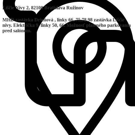
Líščie Nivy 2, 82108 Bratislava Ružinov
MHD zastávka Drieňová , linky 66, 75,78,98 zastávka Líščie
nivy. Električka 9, linky 50, 66. Možnosť plateného parkovania
pred salónom.