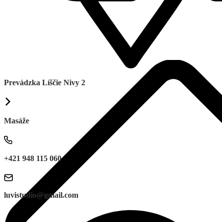
Prevádzka Líščie Nivy 2
Masáže
+421 948 115 060
luvistudio@gmail.com