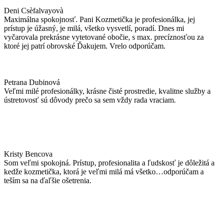
Deni Csèfalvayovà
Maximálna spokojnosť. Pani Kozmetička je profesionálka, jej
prístup je úžasný, je milá, všetko vysvetlí, poradí. Dnes mi
vyčarovala prekrásne vytetované obočie, s max. precíznosťou za
ktoré jej patrí obrovské Ďakujem. Vrelo odporúčam.
Petrana Dubinová
Veľmi milé profesionálky, krásne čisté prostredie, kvalitne služby a
ústretovosť sú dôvody prečo sa sem vždy rada vraciam.
Kristy Bencova
Som veľmi spokojná. Prístup, profesionalita a ľudskosť je dôležitá a
kedže kozmetička, ktorá je veľmi milá má všetko…odporúčam a
teším sa na ďaľšie ošetrenia.