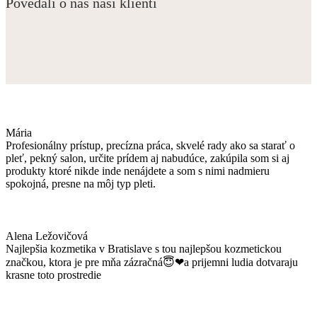
Povedali o nás naši klienti
Mária
Profesionálny prístup, precízna práca, skvelé rady ako sa starať o
pleť, pekný salon, určite prídem aj nabudúce, zakúpila som si aj
produkty ktoré nikde inde nenájdete a som s nimi nadmieru
spokojná, presne na môj typ pleti.
Alena Ležovičová
Najlepšia kozmetika v Bratislave s tou najlepšou kozmetickou
značkou, ktora je pre mňa zázračná😇❤a prijemni ludia dotvaraju
krasne toto prostredie