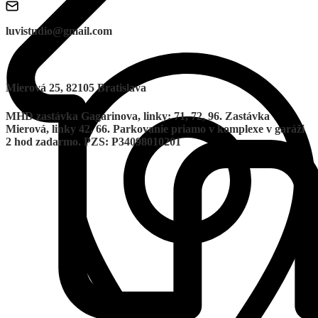
luvistudio@gmail.com
Mierová 25, 82105 Bratislava
MHD zastávka Gagarinova, linky: 71, 72, 96. Zastávka
Mierová, linky 42, 66. Parkovanie priamo v komplexe v garáži
2 hod zadarmo. PZS: P34098010201