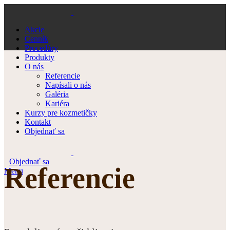
Akcie
Cenník
Procedúry
Produkty
O nás
Referencie
Napísali o nás
Galéria
Kariéra
Kurzy pre kozmetičky
Kontakt
Objednať sa
Objednať sa
Referencie
Menu