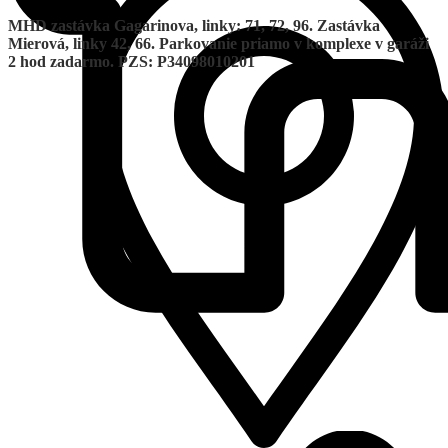
MHD zastávka Gagarinova, linky: 71, 72, 96. Zastávka
Mierová, linky 42, 66. Parkovanie priamo v komplexe v garáži
2 hod zadarmo. PZS: P34098010201