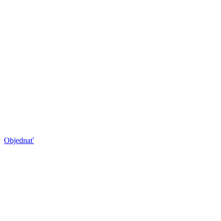
Ošetrenie migrény
botoxom
Botox ako liek proti migréne
Objednať