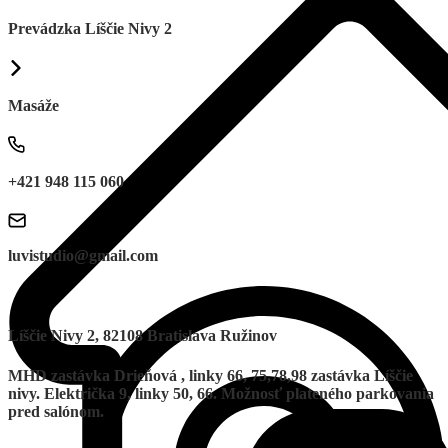
Prevádzka Líščie Nivy 2
Masáže
+421 948 115 060
luvistudio@gmail.com
Líščie Nivy 2, 82108 Bratislava Ružinov
MHD zastávka Drieňová , linky 66, 75,78,98 zastávka Líščie
nivy. Električka 9, linky 50, 66. Možnosť plateného parkovania
pred salónom.