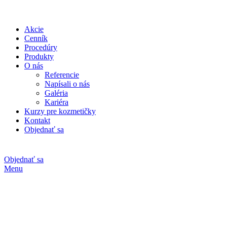
Akcie
Cenník
Procedúry
Produkty
O nás
Referencie
Napísali o nás
Galéria
Kariéra
Kurzy pre kozmetičky
Kontakt
Objednať sa
Objednať sa
Menu