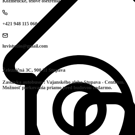
Kozmetické, telové ošetrenia
+421 948 115 060
luvistudio@gmail.com
Železničná 3C, 900 31 Stupava
Zastávka autobusov: Vajanského alebo Stupava - Centrum.
Možnosť parkovania priamo pred budovou zadarmo.