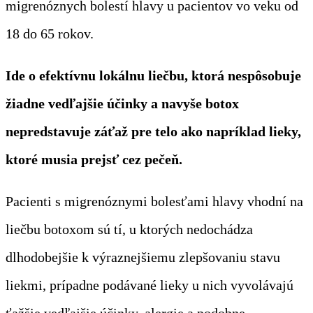
migrenóznych bolestí hlavy u pacientov vo veku od
18 do 65 rokov.
Ide o efektívnu lokálnu liečbu, ktorá nespôsobuje
žiadne vedľajšie účinky a navyše botox
nepredstavuje záťaž pre telo ako napríklad lieky,
ktoré musia prejsť cez pečeň.
Pacienti s migrenóznymi bolesťami hlavy vhodní na
liečbu botoxom sú tí, u ktorých nedochádza
dlhodobejšie k výraznejšiemu zlepšovaniu stavu
liekmi, prípadne podávané lieky u nich vyvolávajú
ťažšie vedľajšie účinky, alergie a podobne.