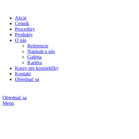
Akcie
Cenník
Procedúry
Produkty
O nás
Referencie
Napísali o nás
Galéria
Kariéra
Kurzy pre kozmetičky
Kontakt
Objednať sa
Objednať sa
Menu