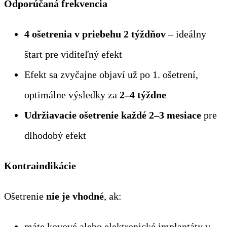
Odporúčaná frekvencia
4 ošetrenia v priebehu 2 týždňov
– ideálny
štart pre viditeľný efekt
Efekt sa zvyčajne objaví už po 1. ošetrení,
optimálne výsledky za
2–4 týždne
Udržiavacie ošetrenie každé 2–3 mesiace
pre
dlhodobý efekt
Kontraindikácie
Ošetrenie
nie je vhodné
, ak:
máte kovové alebo elektronické implantáty v