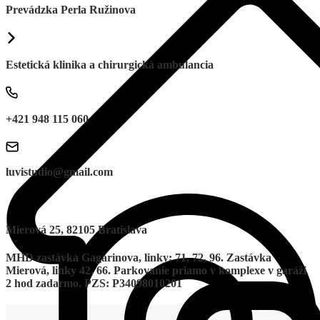
Prevádzka Perla Ružinova
Estetická klinika a chirurgická ambulancia
+421 948 115 060
luvistudio@gmail.com
Mierová 25, 82105 Bratislava
MHD zastávka Gagarinova, linky: 71, 72, 96. Zastávka
Mierová, linky 42, 66. Parkovanie priamo v komplexe v garáži
2 hod zadarmo. PZS: P34098010201