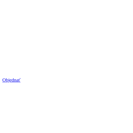
UMS Sculptor
Budovanie svalov a spaľovanie tuku bez námahy
Objednať