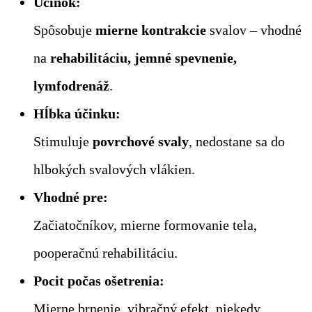
Účinok:
Spôsobuje
mierne kontrakcie
svalov – vhodné
na
rehabilitáciu, jemné spevnenie,
lymfodrenáž
.
Hĺbka účinku:
Stimuluje
povrchové svaly
, nedostane sa do
hlbokých svalových vlákien.
Vhodné pre:
Začiatočníkov, mierne formovanie tela,
pooperačnú rehabilitáciu.
Pocit počas ošetrenia:
Mierne brnenie, vibračný efekt, niekedy