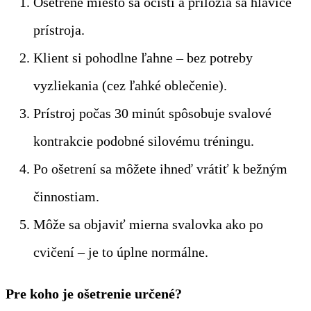
Ošetrené miesto sa očistí a priložia sa hlavice
prístroja.
Klient si pohodlne ľahne – bez potreby
vyzliekania (cez ľahké oblečenie).
Prístroj počas 30 minút spôsobuje svalové
kontrakcie podobné silovému tréningu.
Po ošetrení sa môžete ihneď vrátiť k bežným
činnostiam.
Môže sa objaviť mierna svalovka ako po
cvičení – je to úplne normálne.
Pre koho je ošetrenie určené?