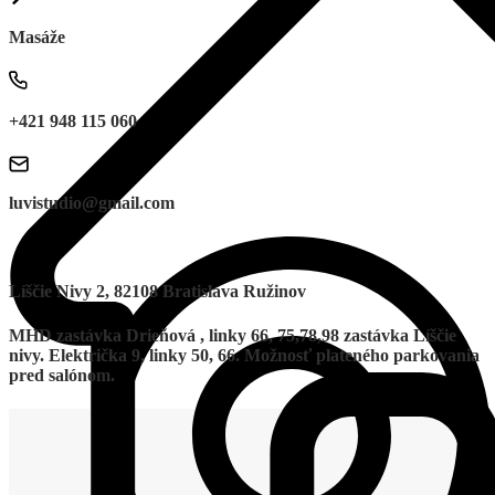
Masáže
+421 948 115 060
luvistudio@gmail.com
Líščie Nivy 2, 82108 Bratislava Ružinov
MHD zastávka Drieňová , linky 66, 75,78,98 zastávka Líščie
nivy. Električka 9, linky 50, 66. Možnosť plateného parkovania
pred salónom.