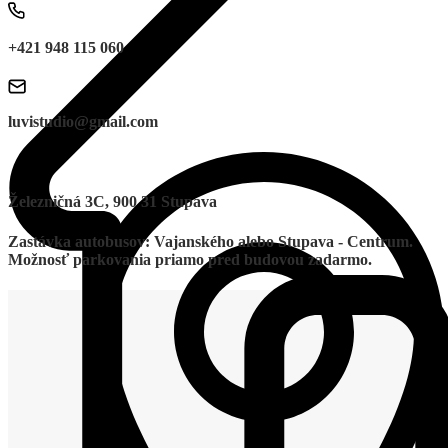
+421 948 115 060
luvistudio@gmail.com
Železničná 3C, 900 31 Stupava
Zastávka autobusov: Vajanského alebo Stupava - Centrum.
Možnosť parkovania priamo pred budovou zadarmo.