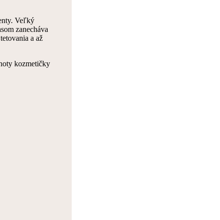
enty. Veľký
Časom zanecháva
tetovania a až
choty kozmetičky