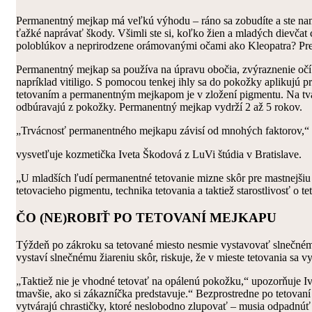
Permanentný mejkap má veľkú výhodu – ráno sa zobudíte a ste na
ťažké naprávať škody. Všimli ste si, koľko žien a mladých dievča
poloblúkov a neprirodzene orámovanými očami ako Kleopatra? Pret
Permanentný mejkap sa používa na úpravu obočia, zvýraznenie očí 
napríklad vitiligo. S pomocou tenkej ihly sa do pokožky aplikujú 
tetovaním a permanentným mejkapom je v zložení pigmentu. Na tvá
odbúravajú z pokožky. Permanentný mejkap vydrží 2 až 5 rokov.
„Trvácnosť permanentného mejkapu závisí od mnohých faktorov,“
vysvetľuje kozmetička Iveta Škodová z LuVi štúdia v Bratislave.
„U mladších ľudí permanentné tetovanie mizne skôr pre mastnejšiu 
tetovacieho pigmentu, technika tetovania a taktiež starostlivosť o 
ČO (NE)ROBIŤ PO TETOVANÍ MEJKAPU
Týždeň po zákroku sa tetované miesto nesmie vystavovať slnečnému ž
vystaví slnečnému žiareniu skôr, riskuje, že v mieste tetovania sa v
„Taktiež nie je vhodné tetovať na opálenú pokožku,“ upozorňuje Iv
tmavšie, ako si zákazníčka predstavuje.“ Bezprostredne po tetovan
vytvárajú chrastičky, ktoré neslobodno zlupovať – musia odpadnúť