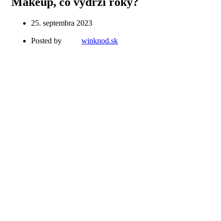
Makeup, čo vydrží roky?
25. septembra 2023
Posted by
winknod.sk