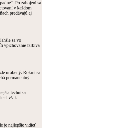
ápadné“. Po zahojení sa
 tetovaní v každom
ňach predávajú aj
ľahšie sa vo
ti vpichovanie farbiva
 zle urobený. Rokmi sa
nechá permanentný
nejšia technika
e si však
 je najlepšie vidieť