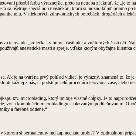
tovaní pôsobí farba výraznejšie, preto sa netreba zľaknúť, že „je to n
iesto sa ošetruje špeciálnou mastičkou, ktorú si možno kúpiť priamo po
nthenolu. V niektorých zdravotníckych potrebách, drogériách a lekár
ýva tetovanie „srdiečka“ v hornej časti pier a vnútorných častí očí. Naj
oužívajú anestetické masti a spreje, vďaka ktorým obyčajne klientka cí
. Ak je na tvári na prvý pohľad vidieť, je výrazný, znamená to, že je
dnutí každej z nás, či podstúpi celú procedúru tetovania zase, alebo 
apu tzv. microblading, ktorý imituje vlastné chĺpky. Je to najprirodze
očie, volia kombináciu microbladingu s takzvaným podtieňovaním. Oboči
hniky a farebné odtiene,“
v ktorom si permanentný mejkap necháte urobiť? V optimálnom prípade