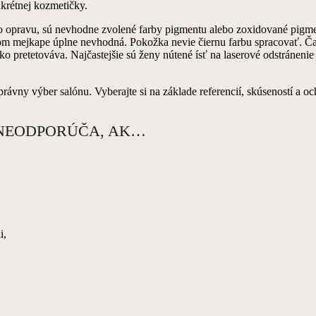
krétnej kozmetičky.
 o opravu, sú nevhodne zvolené farby pigmentu alebo zoxidované pigm
ntnom mejkape úplne nevhodná. Pokožka nevie čiernu farbu spracovať. 
o pretetováva. Najčastejšie sú ženy nútené ísť na laserové odstránenie 
vny výber salónu. Vyberajte si na základe referencií, skúseností a o
 NEODPORÚČA, AK…
i,