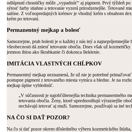
odlúpnutí chrastičky môže „vypadnúť“ aj pigment. Prvý týždeň po te
sýtosť farby stiahne a tetovanie vyzerá prirodzenejšie. Tetované m
salóne. Z voľnopredajných krémov je vhodný krém s obsahom dexpa
krém po tetovaní.
Permanentný mejkap a bolesť
Samozrejme, prah bolesti je u každej z nás iný a najnepríjemnejšie b
všeobecnosti dá zniesť tetovanie obočia. Dnes však už kozmetičky p
jemnou ihlou ako škrabkanie či dokonca šteklenie.
IMITÁCIA VLASTNÝCH CHĹPKOV
Permanentný mejkap neznamená, že už nie je potrebné primaľovať sa
postupne pigment z tetovaného miesta vytráca a bledne. Je na rozho
mejkap úplne vyblednúť.
„V súčasnosti je najobľúbenejšia technika permanentného mejk
tetovania obočia. Ženy, ktoré uprednostňujú výraznejšie ob
nechávajú tetovať aj muži. Samozrejme, používajú sa iné tec
NA ČO SI DAŤ POZOR?
Na čo si dať pozor okrem dôsledného výberu kozmetického štúdia, 