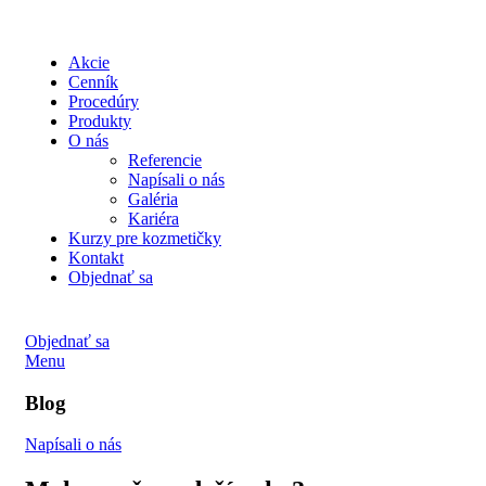
Akcie
Cenník
Procedúry
Produkty
O nás
Referencie
Napísali o nás
Galéria
Kariéra
Kurzy pre kozmetičky
Kontakt
Objednať sa
Objednať sa
Menu
Blog
Napísali o nás