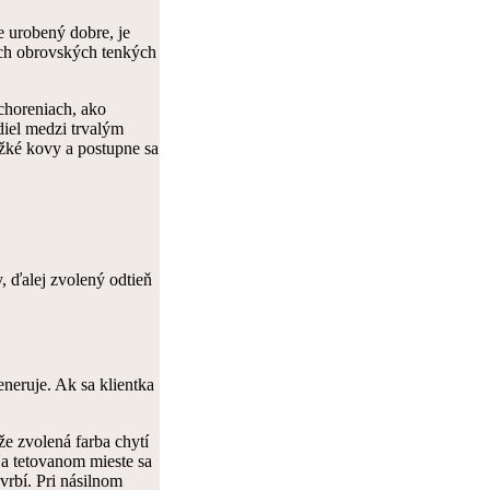
 urobený dobre, je
och obrovských tenkých
choreniach, ako
diel medzi trvalým
žké kovy a postupne sa
, ďalej zvolený odtieň
eneruje. Ak sa klientka
že zvolená farba chytí
Na tetovanom mieste sa
vrbí. Pri násilnom