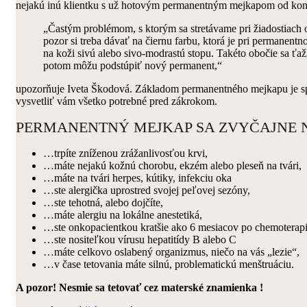
nejakú inú klientku s už hotovým permanentným mejkapom od kon
„Častým problémom, s ktorým sa stretávame pri žiadostiach
pozor si treba dávať na čiernu farbu, ktorá je pri permane
na koži sivú alebo sivo-modrastú stopu. Takéto obočie sa ťažk
potom môžu podstúpiť nový permanent,“
upozorňuje Iveta Škodová. Základom permanentného mejkapu je sprá
vysvetliť vám všetko potrebné pred zákrokom.
PERMANENTNÝ MEJKAP SA ZVYČAJNE
…trpíte zníženou zrážanlivosťou krvi,
…máte nejakú kožnú chorobu, ekzém alebo pleseň na tvári,
…máte na tvári herpes, kútiky, infekciu oka
…ste alergička uprostred svojej peľovej sezóny,
…ste tehotná, alebo dojčíte,
…máte alergiu na lokálne anestetiká,
…ste onkopacientkou kratšie ako 6 mesiacov po chemoterapi
…ste nositeľkou vírusu hepatitídy B alebo C
…máte celkovo oslabený organizmus, niečo na vás „lezie“,
…v čase tetovania máte silnú, problematickú menštruáciu.
A pozor! Nesmie sa tetovať cez materské znamienka !