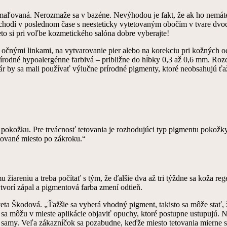
maľovaná. Nerozmaže sa v bazéne. Nevýhodou je fakt, že ak ho nemáte
t chodí v poslednom čase s neesteticky vytetovaným obočím v tvare dv
o si pri voľbe kozmetického salóna dobre vyberajte!
očnými linkami, na vytvarovanie pier alebo na korekciu pri kožných o
prírodné hypoalergénne farbivá – približne do hĺbky 0,3 až 0,6 mm. Roz
r by sa mali používať výlučne prírodné pigmenty, ktoré neobsahujú ťa
pokožku. Pre trvácnosť tetovania je rozhodujúci typ pigmentu pokožky
tetované miesto po zákroku.“
iareniu a treba počítať s tým, že ďalšie dva až tri týždne sa koža reg
ytvorí zápal a pigmentová farba zmení odtieň.
eta Škodová. „Ťažšie sa vyberá vhodný pigment, takisto sa môže stať, 
í sa môžu v mieste aplikácie objaviť opuchy, ktoré postupne ustupujú. 
 samy. Veľa zákazníčok sa pozabudne, keďže miesto tetovania mierne s