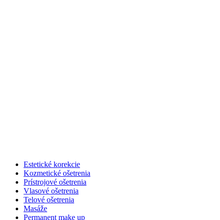
Prístrojové ošetrenia
Vyberte si spomedzi našich ošetrení jednoducho
podľa problémovej partie na vašom tele.
Estetické korekcie
Kozmetické ošetrenia
Prístrojové ošetrenia
Vlasové ošetrenia
Telové ošetrenia
Masáže
Permanent make up