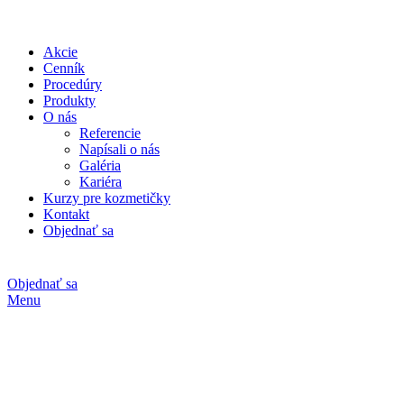
Akcie
Cenník
Procedúry
Produkty
O nás
Referencie
Napísali o nás
Galéria
Kariéra
Kurzy pre kozmetičky
Kontakt
Objednať sa
Objednať sa
Menu