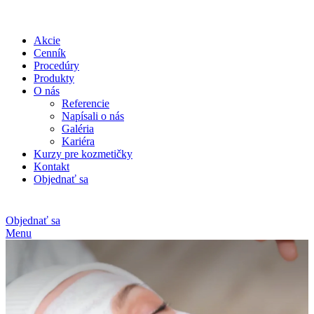
Akcie
Cenník
Procedúry
Produkty
O nás
Referencie
Napísali o nás
Galéria
Kariéra
Kurzy pre kozmetičky
Kontakt
Objednať sa
Objednať sa
Menu