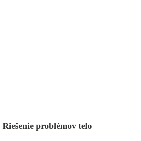
Dekolt
Ak si neviete vybrať vhodné ošetrenie radi
vám poradíme na bezplatnej konzultácii
osobne alebo telefonicky
Riešenie problémov telo