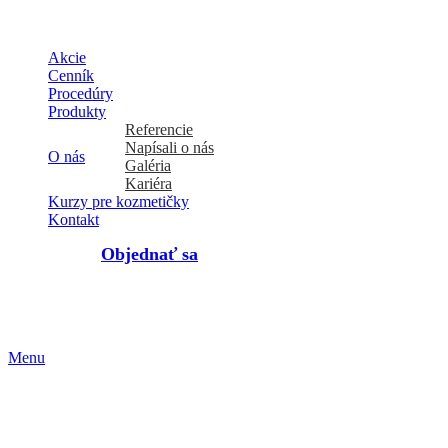
Akcie
Cenník
Procedúry
Produkty
Referencie
Napísali o nás
O nás
Galéria
Kariéra
Kurzy pre kozmetičky
Kontakt
Objednať sa
Objednať sa
Menu